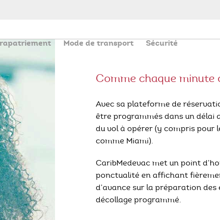
 rapatriement
Mode de transport
Sécurité
Comme chaque minute 
Avec sa plateforme de réservati
être programmés dans un délai al
du vol à opérer (y compris pour l
comme Miami).
CaribMedevac met un point d’honn
ponctualité en affichant fièrem
A propos de nous
d’avance sur la préparation des 
décollage programmé.
Service de rapatriement