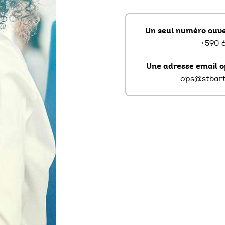
Mode de transport
Un seul numéro ouver
Sécurité
+590 
Demande de rapatriement
Une adresse email o
ops@stbart